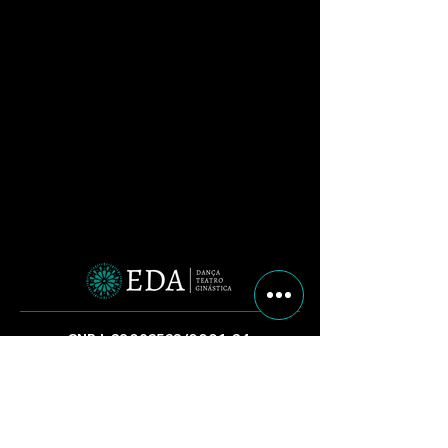
CNPJ:
28092523
/0001-24
Un Granja Viana I
- Rua José Felix de
Oliveira, 1133, Cotia/SP
Un Ginástica Artística
- Rua José Félix de
Oliveira, 1189, Cotia/SP
Un Granja Viana II
-